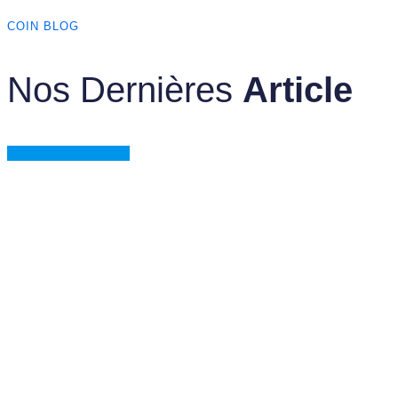
COIN BLOG
Nos Dernières
Article
Categories
Permis de conduire