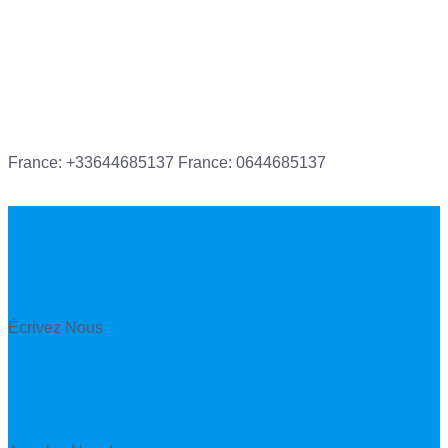
France: +33644685137
France: 0644685137
contact@assistance-
permis-express.fr
Écrivez Nous
+33644685137